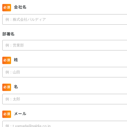
会社名
部署名
姓
名
メール