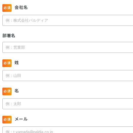
会社名
部署名
姓
名
メール