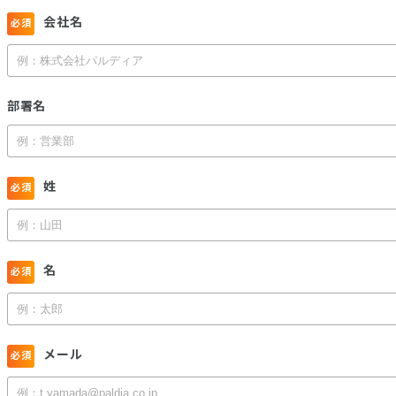
会社名
部署名
姓
名
メール