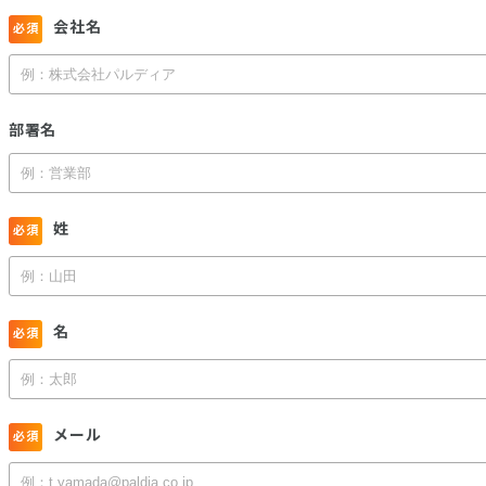
会社名
部署名
姓
名
メール