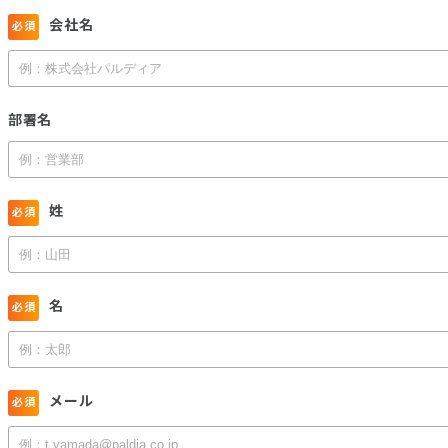
会社名
部署名
姓
名
メール