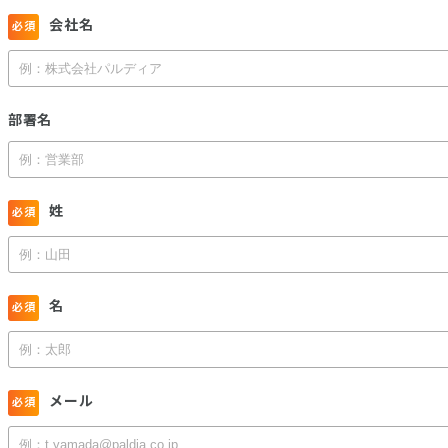
会社名
部署名
姓
名
メール