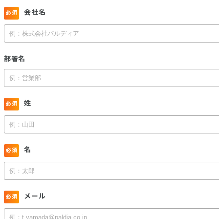
会社名
部署名
姓
名
メール