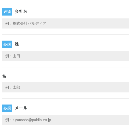
会社名
姓
名
メール