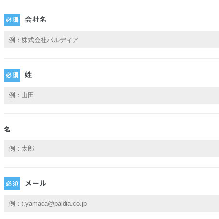
会社名
姓
名
メール